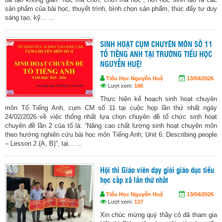
sản phẩm của bài học, thuyết trình, bình chọn sản phẩm, thúc đẩy tư duy
sáng tạo, kỹ... ...
SINH HOẠT CỤM CHUYÊN MÔN SỐ 11
TỔ TIẾNG ANH TẠI TRƯỜNG TIỂU HỌC
NGUYỄN HUỆ!
Tiểu Học Nguyễn Huệ
13/04/2026
Lượt xem:
166
Thực hiện kế hoạch sinh hoạt chuyên
môn Tổ Tiếng Anh, cụm CM số 11 tại cuộc họp lần thứ nhất ngày
24/02/2026 về việc thống nhất lựa chọn chuyên đề tổ chức sinh hoạt
chuyên đề lần 2 của tổ là: “Nâng cao chất lượng sinh hoạt chuyên môn
theo hướng nghiên cứu bài học môn Tiếng Anh; Unit 6: Describing people
– Lesson 2 (A, B)”, tại... ...
Hội thi Giáo viên dạy giỏi giáo dục tiểu
học cấp xã lần thứ nhất
Tiểu Học Nguyễn Huệ
13/04/2026
Lượt xem:
137
Xin chúc mừng quý thầy cô đã tham gia