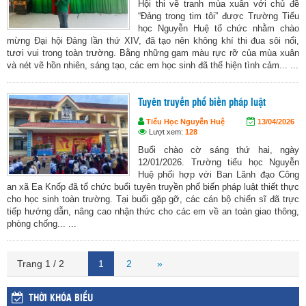
Hội thi vẽ tranh mùa xuân với chủ đề
“Đảng trong tim tôi” được Trường Tiểu
học Nguyễn Huệ tổ chức nhằm chào
mừng Đại hội Đảng lần thứ XIV, đã tạo nên không khí thi đua sôi nổi,
tươi vui trong toàn trường. Bằng những gam màu rực rỡ của mùa xuân
và nét vẽ hồn nhiên, sáng tạo, các em học sinh đã thể hiện tình cảm... ...
Tuyên truyền phổ biến pháp luật
Tiểu Học Nguyễn Huệ
13/04/2026
Lượt xem:
128
Buổi chào cờ sáng thứ hai, ngày
12/01/2026. Trường tiểu học Nguyễn
Huệ phối hợp với Ban Lãnh đạo Công
an xã Ea Knốp đã tổ chức buổi tuyên truyền phổ biến pháp luật thiết thực
cho học sinh toàn trường. Tại buổi gặp gỡ, các cán bộ chiến sĩ đã trực
tiếp hướng dẫn, nâng cao nhận thức cho các em về an toàn giao thông,
phòng chống... ...
Trang 1 / 2
1
2
»
THỜI KHÓA BIỂU