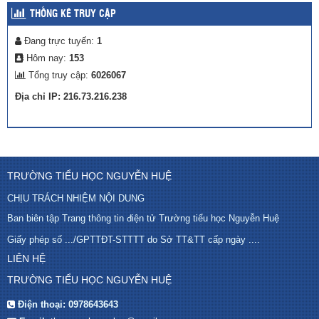
THỐNG KÊ TRUY CẬP
Đang trực tuyến:
1
Hôm nay:
153
Tổng truy cập:
6026067
Địa chỉ IP: 216.73.216.238
TRƯỜNG TIỂU HỌC NGUYỄN HUỆ
CHỊU TRÁCH NHIỆM NỘI DUNG
Ban biên tập Trang thông tin điện tử Trường tiểu học Nguyễn Huệ
Giấy phép số .../GPTTĐT-STTTT do Sở TT&TT cấp ngày ....
LIÊN HỆ
TRƯỜNG TIỂU HỌC NGUYỄN HUỆ
Điện thoại:
0978643643