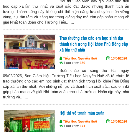
Hội thi Giáo viên dạy giỏi giáo dục tiểu
học cấp xã lần thứ nhất và xuất sắc đạt được những thành tích ấn
tượng. Thành công này không chỉ thể hiện năng lực chuyên môn vững
vàng, sự tận tâm và sáng tạo trong giảng dạy mà còn góp phần mang về
giải Nhất toàn đoàn cho Trường Tiểu... ...
Trao thưởng cho các em học sinh đạt
thành tích trong Hội khỏe Phù Đổng cấp
xã lần thứ nhất
Tiểu Học Nguyễn Huệ
13/04/2026
Lượt xem:
130
Buổi chào cờ sáng thứ Hai, ngày
09/02/2026, Ban Giám hiệu Trường Tiểu học Nguyễn Huệ đã tổ chức lễ
trao thưởng cho các em học sinh đạt thành tích trong Hội khỏe Phù Đổng
cấp xã lần thứ nhất. Với những nỗ lực và thành tích xuất sắc, các em đã
góp phần mang về giải Nhì toàn đoàn cho nhà trường. Nhân dịp này, nhà
trường và... ...
Hội thi vẽ tranh mùa xuân
Tiểu Học Nguyễn Huệ
13/04/2026
Lượt xem:
171