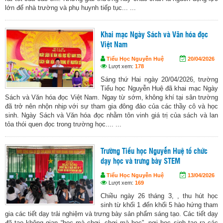
lớn để nhà trường và phụ huynh tiếp tục... ...
Khai mạc Ngày Sách và Văn hóa đọc
Việt Nam
Tiểu Học Nguyễn Huệ
20/04/2026
Lượt xem:
178
Sáng thứ Hai ngày 20/04/2026, trường
Tiểu học Nguyễn Huệ đã khai mạc Ngày
Sách và Văn hóa đọc Việt Nam. Ngay từ sớm, không khí tại sân trường
đã trở nên nhộn nhịp với sự tham gia đông đảo của các thầy cô và học
sinh. Ngày Sách và Văn hóa đọc nhằm tôn vinh giá trị của sách và lan
tỏa thói quen đọc trong trường học.... ...
Trường Tiểu học Nguyễn Huệ tổ chức
dạy học và trưng bày STEM
Tiểu Học Nguyễn Huệ
13/04/2026
Lượt xem:
169
Chiều ngày 26 tháng 3, , thu hút học
sinh từ khối 1 đến khối 5 hào hứng tham
gia các tiết dạy trải nghiệm và trưng bày sản phẩm sáng tạo. Các tiết dạy
đã tạo không gian “học mà chơi, chơi mà học”, nơi học sinh tạo ra các