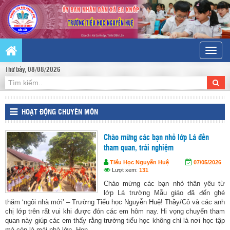
Toggle
naviga
Thứ bảy, 08/08/2026
HOẠT ĐỘNG CHUYÊN MÔN
Chào mừng các bạn nhỏ lớp Lá đến
tham quan, trải nghiệm
Tiểu Học Nguyễn Huệ
07/05/2026
Lượt xem:
131
Chào mừng các bạn nhỏ thân yêu từ
lớp Lá trường Mẫu giáo đã đến ghé
thăm ‘ngôi nhà mới’ – Trường Tiểu học Nguyễn Huệ! Thầy/Cô và các anh
chị lớp trên rất vui khi được đón các em hôm nay. Hi vọng chuyến tham
quan này giúp các em thấy rằng trường tiểu học không chỉ là nơi học tập
mà còn là mái nhà lớn. Hẹn... ...