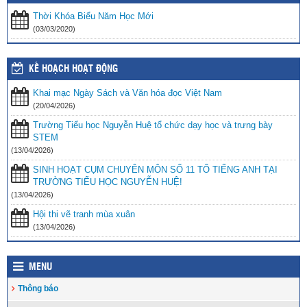
Thời Khóa Biểu Năm Học Mới
(03/03/2020)
KẾ HOẠCH HOẠT ĐỘNG
Khai mạc Ngày Sách và Văn hóa đọc Việt Nam
(20/04/2026)
Trường Tiểu học Nguyễn Huệ tổ chức dạy học và trưng bày
STEM
(13/04/2026)
SINH HOẠT CỤM CHUYÊN MÔN SỐ 11 TỔ TIẾNG ANH TẠI
TRƯỜNG TIỂU HỌC NGUYỄN HUỆ!
(13/04/2026)
Hội thi vẽ tranh mùa xuân
(13/04/2026)
MENU
Thông báo