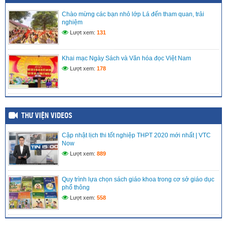
Lễ kết nạp hai quần chúng ưu tú vào hàng ngũ Đảng
Chào mừng các bạn nhỏ lớp Lá đến tham quan, trải
(13/04/2026)
nghiệm
Lượt xem:
131
Trường Tiểu học Nguyễn Huệ tổ chức dạy học và trưng bày
STEM
Khai mạc Ngày Sách và Văn hóa đọc Việt Nam
(13/04/2026)
Lượt xem:
178
THƯ VIỆN VIDEOS
Cập nhật lịch thi tốt nghiệp THPT 2020 mới nhất | VTC
Now
Lượt xem:
889
Quy trình lựa chọn sách giáo khoa trong cơ sở giáo dục
phổ thông
Lượt xem:
558